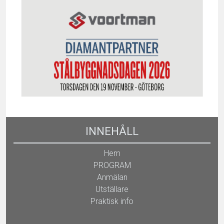
INNEHÅLL
Hem
PROGRAM
Anmälan
Utställare
Praktisk info