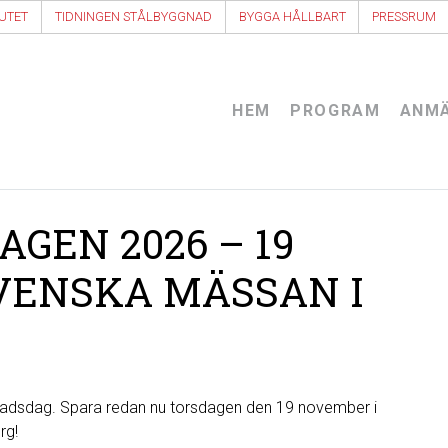
UTET
TIDNINGEN STÅLBYGGNAD
BYGGA HÅLLBART
PRESSRUM
HEM
PROGRAM
ANM
GEN 2026 – 19
VENSKA MÄSSAN I
gnadsdag. Spara redan nu torsdagen den 19 november i
rg!