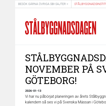
BESÖK GÄRNA ÖVRIGA SBI-SAJTER >
STÅLBYGGNADSINSTIT
STÅLBYGGNADSDA
NOVEMBER PÅ S
GÖTEBORG!
2026-01-13
Vi har nu påbörjat planeringen av årets Stålbyg
kalendern så ses vi på Svenska Mässan i Götebo